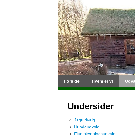
Forside
Hvem er vi
Udva
Undersider
Jagtudvalg
Hundeudvalg
Flugtskydningsudvalg